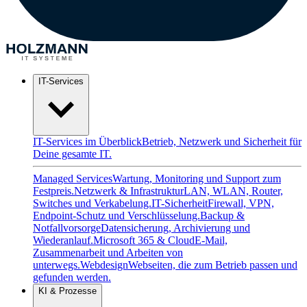
IT-Services
IT-Services im Überblick
Betrieb, Netzwerk und Sicherheit für
Deine gesamte IT.
Managed Services
Wartung, Monitoring und Support zum
Festpreis.
Netzwerk & Infrastruktur
LAN, WLAN, Router,
Switches und Verkabelung.
IT-Sicherheit
Firewall, VPN,
Endpoint-Schutz und Verschlüsselung.
Backup &
Notfallvorsorge
Datensicherung, Archivierung und
Wiederanlauf.
Microsoft 365 & Cloud
E-Mail,
Zusammenarbeit und Arbeiten von
unterwegs.
Webdesign
Webseiten, die zum Betrieb passen und
gefunden werden.
KI & Prozesse