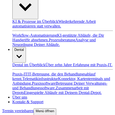
KI & Prozesse im Überblick
Wiederkehrende Arbeit
automatisieren statt verwalten.
Workflow-Automatisierung
KI-gestützte Abläufe, die Dir
Handgriffe abnehmen.
Prozessberatung
Analyse und
Neuordnung Deiner Abläufe.
Dental
Dental im Überblick
Über zehn Jahre Erfahrung mit Praxis-IT.
Praxis-IT
IT-Betreuung, die den Behandlungsablauf
kennt.
Telematikinfrastruktur
Konnektor, Kartenterminals und
Anbindung.
Praxissoftware
Betreuung Deiner Verwaltungs-
und Behandlungssoftware.
Zusammenarbeit mit
Depots
Eingespielte Abläufe mit Deinem Dental-Depot.
Über uns
Kontakt & Support
Termin vereinbaren
Menü öffnen